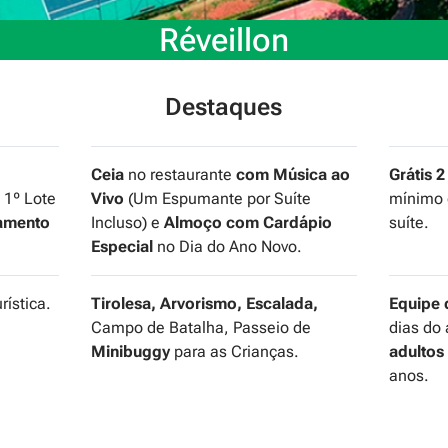
Réveillon
Destaques
Ceia
no restaurante
com Música ao
Grátis 2
: 1º Lote
Vivo
(Um Espumante por Suíte
mínimo 
amento
Incluso) e
Almoço com Cardápio
suíte.
Especial
no Dia do Ano Novo.
ística.
Tirolesa, Arvorismo, Escalada,
Equipe 
Campo de Batalha, Passeio de
dias do
Minibuggy
para as Crianças.
adultos
anos.