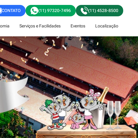
CONTATO
(11) 97320-7496
(11) 4528-8500
nomia
Serviços e Facilidades
Eventos
Localização