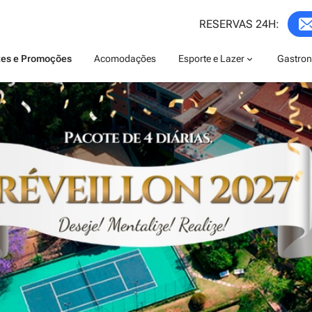
RESERVAS 24H:
es e Promoções
Acomodações
Esporte e Lazer
Gastro