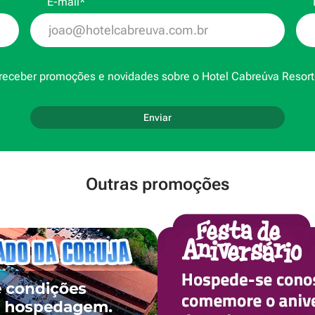
E-mail*
receber promoções e novidades sobre o Hotel Cabreúva Resort 
Enviar
Outras promoções