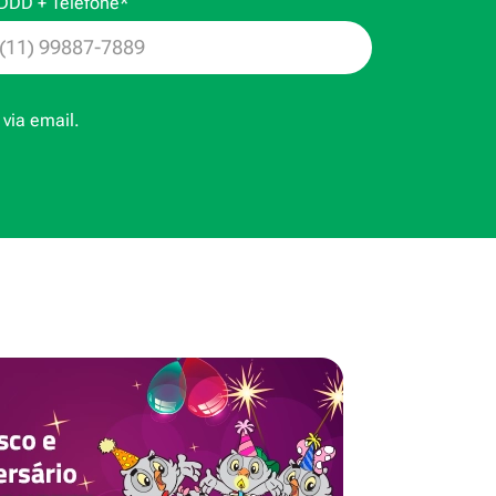
DDD + Telefone*
via email.