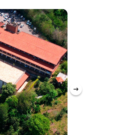
o. Sessões
imitadas.
enores de 3
ê (até às